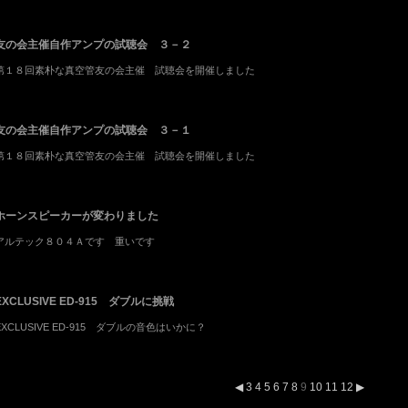
友の会主催自作アンプの試聴会 ３－２
第１８回素朴な真空管友の会主催 試聴会を開催しました
友の会主催自作アンプの試聴会 ３－１
第１８回素朴な真空管友の会主催 試聴会を開催しました
ホーンスピーカーが変わりました
アルテック８０４Ａです 重いです
EXCLUSIVE ED-915 ダブルに挑戦
EXCLUSIVE ED-915 ダブルの音色はいかに？
◀
3
4
5
6
7
8
9
10
11
12
▶