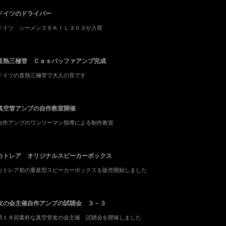
ドイツのドライバー
ドイツ シーメンス６ＫＩＬ３０３が入荷
直熱三極管 Ｃａｓバッファアンプ完成
ドイツの直熱三極管で大人の音です
真空管アンプの自作教室開催
自作アンプのワンツーマン指導による制作教室
カトレア オリジナルスピーカーボックス
カトレア初の量産型スピーカーボックスを販売開始しました
友の会主催自作アンプの試聴会 ３－３
第１８回素朴な真空管友の会主催 試聴会を開催しました