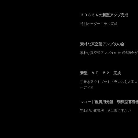
３０３３Ａの新型アンプ完成
特別オーダーモデル完成
素朴な真空管アンプ友の会
素朴な真空管アンプ友の会で試聴会が
新型 ＶＴ－５２ 完成
手巻きアウトプットトランスを人工大
ーディオ
レコード鑑賞用元祖 朝顔型蓄音
完動品の蓄音機 見に来て下さい