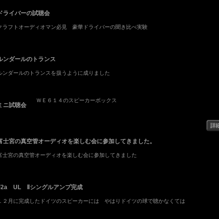
ドライバーの試聴会
クラフトオーディオマン必見 豪華ドライバーの聞き比べ実験
ルンダールのトランス
ルンダールのトランスを扱うように成りました
ＷＥ６１４のスピーカーボックス
ミニ試聴会
富士宮の真空管オーディオを楽しむ会に参加してきました。
富士宮の真空管オーディオを楽しむ会に参加してきました
F2a UL Ⅱシングルアンプ完成
１２月に完成したドイツのスピーカーには やはりドイツの球で聴かなくては