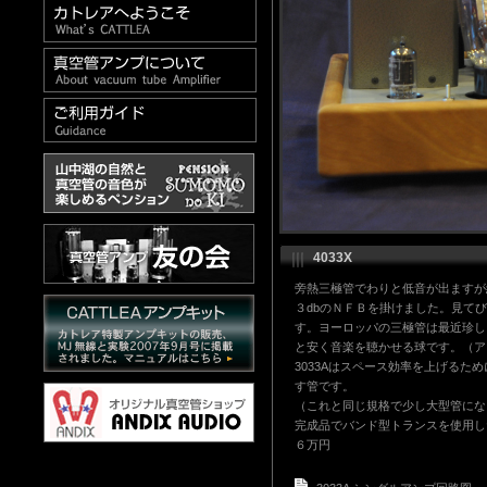
4033X
旁熱三極管でわりと低音が出ますが
３dbのＮＦＢを掛けました。見て
す。ヨーロッパの三極管は最近珍し
と安く音楽を聴かせる球です。（ア
3033Aはスペース効率を上げるた
す管です。
（これと同じ規格で少し大型管になる
完成品でバンド型トランスを使用し
６万円