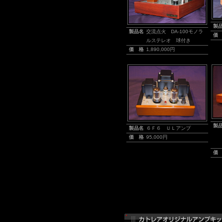
製
製品名
交流点火 DA-100モノラ
価
ルステレオ 球付き
価 格
1,890,000円
製
製品名
６Ｆ６ ＵＬアンプ
価 格
95,000円
価