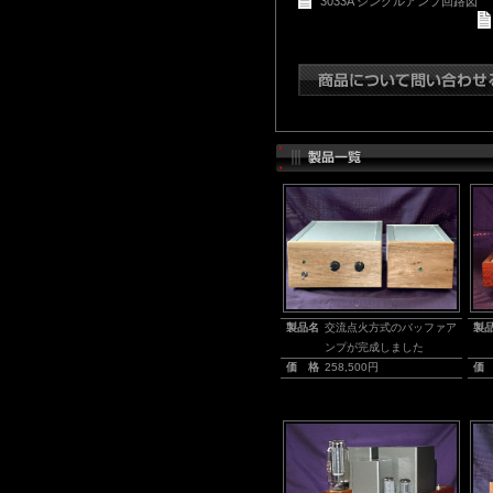
3033A シングルアンプ回路図
製品名
交流点火方式のバッファア
製
ンプが完成しました
価 格
258,500円
価