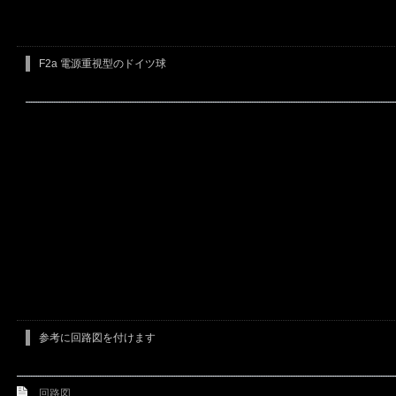
F2a 電源重視型のドイツ球
参考に回路図を付けます
回路図