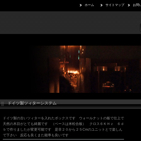
ホーム
サイトマップ
お問
ドイツ製ツィターシステム
ドイツ製の古いツィターを入れたボックスです ウォールナットの板で仕上で
天然の木目がとても綺麗です （ベースは米松合板） クロス６ＫＨｚ ６ｄ
ｂで作りましたが変更可能です 是非２０から２５Cmのユニットとで楽しん
で下さい 反応も良くまた能率も良いです